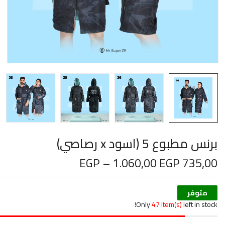
برنس مطبوع 5 (اسود x رصاصي)
EGP
–
1.060,00
EGP
735,00
متوفر
Only
47 item(s)
left in stock!