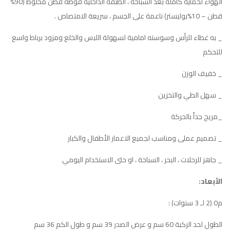
الهواء لحماية كاملة بعد السباحة ، الطبقة الداخلية فوطة قطن مخلوط (90%
قطن – 10%بوليستر) ناعمة على الجسم ، سريعة الامتصاص .
_ به غطاء للرأس وسوسته امامية لسهولة اللبس والخلع ومزود برباط واسع
للتحكم
_ خفيف الوزن
_ سهل الطي والتخزين
_مريح جداً بالحركة
_ تصميم عملى ومناسب لجميع الاعمار الأطفال والكبار
_ جاهز للرحلات ، البحر ، السباحة ، او حتى الاستخدام اليومي
الأبعاد:
م0 (2 لـ 3 سنوات) :
الطول لحد الركبة 60 سم و عرض الصدر 39 سم و طول الكم 36 سم