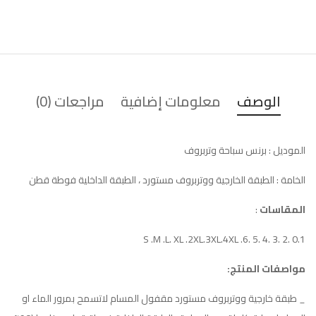
الوصف
معلومات إضافية
مراجعات (0)
الموديل
: برنس سباحة وتربروف
الخامة : الطبقة الخارجية ووتربروف مستورد ، الطبقة الداخلية فوطة قطن
المقاسات
:
0.1 .2 .3 .4 .5 .6. S .M .L. XL .2XL.3XL.4XL
مواصفات المنتج:
_ طبقة خارجية ووتربروف مستورد مقفول المسام لاتسمح بمرور الماء او