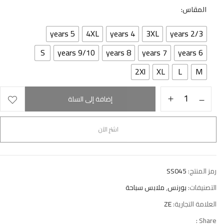
المقاس
5 years
4XL
4 years
3XL
2/3 years
S
9/10 years
8 years
7 years
6 years
2Xl
XL
L
M
إضافة إلى السلة
اشترِ الآن
رمز المنتج:
SS045
التصنيفات:
بورنس
,
ملابس سباحة
العلامة التجارية:
ZE
Share :