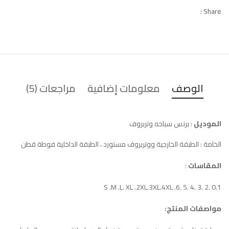
Share :
الوصف
معلومات إضافية
مراجعات (5)
الموديل
: برنس سباحه وتربروف
الخامة : الطبقة الخارجية ووتربروف مستورد ، الطبقة الداخلية فوطة قطن
المقاسات
:
0.1 .2 .3 .4 .5 .6. S .M .L. XL .2XL.3XL.4XL
مواصفات المنتج: