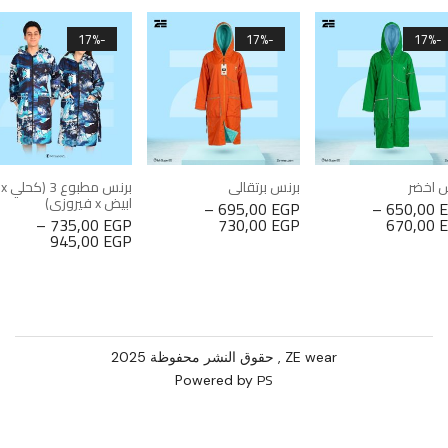
-17%
-17%
-17%
 اخضر
برنس برتقالي
برنس مطبوع 3 (كحلي x
ابيض x فيروزي)
–
695,00
EGP
–
650,00
–
735,00
EGP
730,00
EGP
670,00
945,00
EGP
ZE wear , حقوق النشر محفوظة 2025
PS
Powered by