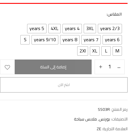
المقاس
5 years
4XL
4 years
3XL
2/3 years
S
9/10 years
8 years
7 years
6 years
2Xl
XL
L
M
إضافة إلى السلة
اشترِ الآن
رمز المنتج:
SS03R
التصنيفات:
بورنس
,
ملابس سباحة
العلامة التجارية:
ZE