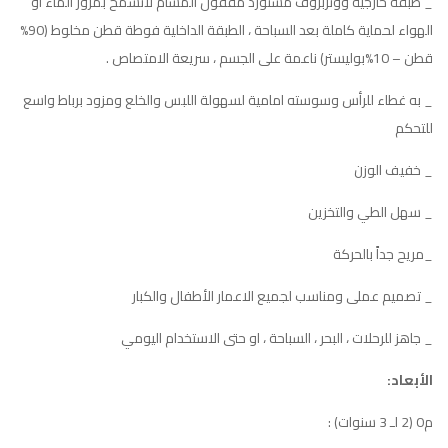
_ طبقة خارجية ووتربروف مستورد مقفول المسام لاتسمح بمرور الماء او
الهواء لحماية كاملة بعد السباحة ، الطبقة الداخلية فوطة قطن مخلوط (90%
قطن – 10%بوليستر) ناعمة على الجسم ، سريعة الامتصاص .
_ به غطاء للرأس وسوسته امامية لسهولة اللبس والخلع ومزود برباط واسع
للتحكم
_ خفيف الوزن
_ سهل الطي والتخزين
_مريح جداً بالحركة
_ تصميم عملى ومناسب لجميع الاعمار الأطفال والكبار
_ جاهز للرحلات ، البحر ، السباحة ، او حتى الاستخدام اليومي
الأبعاد:
م0 (2 لـ 3 سنوات) :