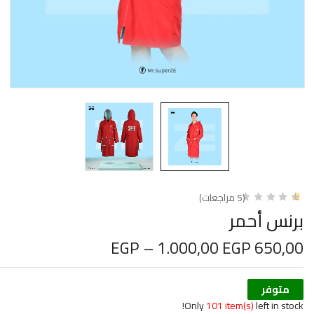
(
5
مراجعات)
3
تم
برنس أحمر
التقييم
بـ
EGP
–
1.000,00
EGP
650,00
1.00
من
5
بناءً
على
متوفر
تقييم
عملاء
Only
101 item(s)
left in stock!